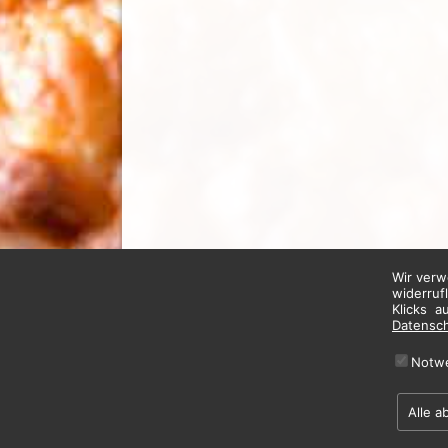
Wir verw
widerruf
Klicks a
Datensc
Notw
Alle a