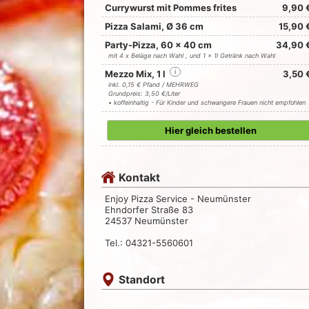
Currywurst mit Pommes frites
9,90 
Pizza Salami, Ø 36 cm
15,90 
Party-Pizza, 60 x 40 cm
34,90 
mit 4 x Beläge nach Wahl , und 1 x 1l Getränk nach Wahl
Mezzo Mix, 1 l
i
3,50 
inkl. 0,15 € Pfand / MEHRWEG
Grundpreis: 3,50 €/Liter
• koffeinhaltig - Für Kinder und schwangere Frauen nicht empfohlen
Hier gleich bestellen
Kontakt
Enjoy Pizza Service - Neumünster
Ehndorfer Straße 83
24537 Neumünster
Tel.: 04321-5560601
Standort