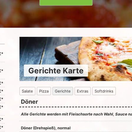
€*
Gerichte Karte
€*
€*
€*
Salate
Pizza
Gerichte
Extras
Softdrinks
€*
Döner
€*
Alle Gerichte werden mit Fleischsorte nach Wahl, Sauce na
€*
€*
Döner (Drehspieß), normal